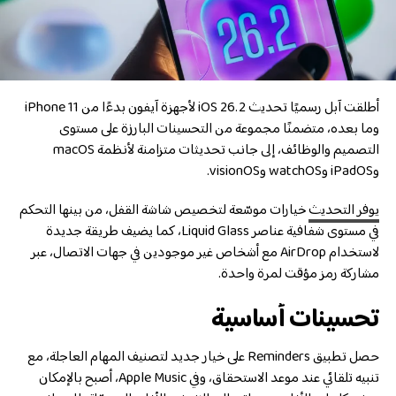
أطلقت آبل رسميًا تحديث iOS 26.2 لأجهزة آيفون بدءًا من iPhone 11
وما بعده، متضمنًا مجموعة من التحسينات البارزة على مستوى
التصميم والوظائف، إلى جانب تحديثات متزامنة لأنظمة macOS
وiPadOS وwatchOS وvisionOS.
يوفر التحديث
خيارات موسّعة لتخصيص شاشة القفل، من بينها التحكم
في مستوى شفافية عناصر Liquid Glass، كما يضيف طريقة جديدة
لاستخدام AirDrop مع أشخاص غير موجودين في جهات الاتصال، عبر
مشاركة رمز مؤقت لمرة واحدة.
تحسينات أساسية
حصل تطبيق Reminders على خيار جديد لتصنيف المهام العاجلة، مع
تنبيه تلقائي عند موعد الاستحقاق، وفي Apple Music، أصبح بالإمكان