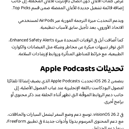
عرض كلمات الأغاني دون اتصال بالإنترنت للأغاني المحمّلة، إلى جانب
إضافة قائمة تشغيل جديدة للأغاني المفضلة ضمن قسم Top Picks.
ويدعم التحديث ميزة الترجمة الفورية عبر AirPods لمستخدمي
الاتحاد الأوروبي، بعد تأجيل سابق لأسباب تنظيمية.
كما أضافت آبل في الولايات المتحدة ميزة Enhanced Safety Alerts،
التي توفر تنبيهات مبكرة عن مخاطر وشيكة مثل الفيضانات والكوارث
الطبيعية، مع خرائط للمناطق المتأثرة وروابط لإرشادات السلامة.
تحديثات Apple Podcasts
يتضمن iOS 26.2 تحديث Apple Podcasts الذي يضيف إنشاءًا تلقائيًا
لفصول البودكاست باللغة الإنجليزية عند غياب الفصول الأصلية، إلى
جانب دعم الروابط الموقّتة التي تظهر أثناء الحلقة عند ذكر محتوى أو
برامج أخرى.
في visionOS 26.2، توسع دعم وضع السفر ليشمل السيارات والحافلات،
مع دعم المحتوى المرسوم يدويًا وأدوات جديدة في تطبيق Freeform،
بينها دعم الجداول.