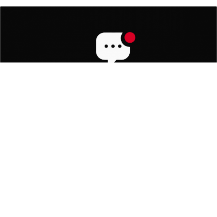
تستعد شركة إكس لإطلاق تطبيق المراسلة المستقل “إكس شات” على
أجهزة آيفون وآيباد، في 17 أبريل الجاري، وفقًا لما أظهره إدراج التطبيق
على متجر التطبيقات.
يأتي التطبيق الجديد
كخطوة لتعزيز خدمات التواصل داخل المنصة، مع
تقديم تجربة منفصلة تركز على المحادثات الخاصة.