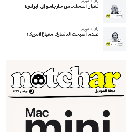
رأي
شهرين
ثعبان السمك.. من سارجاسو إلى البرلس!
رأي
شهرين
عندما أصبحت الدنمارك معيارًا لأمريكا!