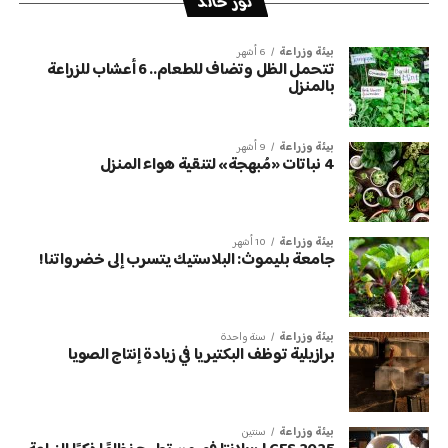
نور خالد
بيئة وزراعة
6 أشهر
تتحمل الظل وتضاف للطعام.. 6 أعشاب للزراعة
بالمنزل
بيئة وزراعة
9 أشهر
4 نباتات «مُبهجة» لتنقية هواء المنزل
بيئة وزراعة
10 أشهر
جامعة بليموث: البلاستيك يتسرب إلى خضرواتنا!
بيئة وزراعة
سنة واحدة
برازيلية توظف البكتيريا في زيادة إنتاج الصويا
بيئة وزراعة
سنتين