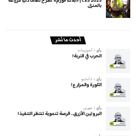
CES 2025 | «بلانتا فورم» تطرح نظامًا ذكيًا للزراعة
بالمنزل
أحدث ما نُشر
رأي
أسبوع واحد
الحرب في التربة!
رأي
3 أسابيع
الكورة والمزارع!
رأي
شهرين
البروتين الأزرق.. فرصة تنموية تنتظر التنفيذ!