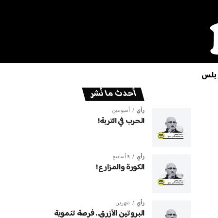
 بلس
أحدث ما نُشر
رأي
أسبوعين
الحرب في التربة!
رأي
3 أسابيع
الكورة والمزارع!
رأي
شهرين
البروتين الأزرق.. فرصة تنموية