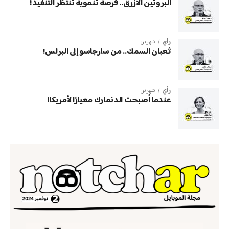
البروتين الأزرق.. فرصة تنموية تنتظر التنفيذ!
رأي
شهرين
ثعبان السمك.. من سارجاسو إلى البرلس!
رأي
شهرين
عندما أصبحت الدنمارك معيارًا لأمريكا!