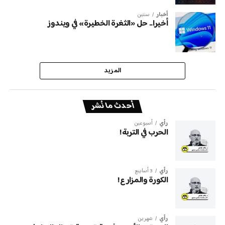
أخبار
سنتين
أخيرا.. حل «الثغرة الخطيرة» في ويندوز
المزيد
أحدث ما نُشر
رأي
أسبوعين
الحرب في التربة!
رأي
3 أسابيع
الكورة والمزارع!
رأي
شهرين