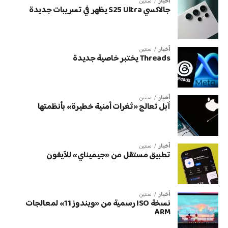
أخبار
سنتين
جالاكسي S25 Ultra يظهر في تسريبات جديدة
أخبار
سنتين
Threads يختبر خاصية جديدة
أخبار
سنتين
آبل تعالج «ثغرات أمنية خطيرة» بأنظمتها
أخبار
سنتين
تطبيق مستقل من «جيميناي» للآيفون
أخبار
سنتين
نسخة ISO رسمية من «ويندوز 11» لمعالجات
ARM