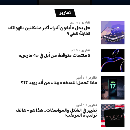
تقارير
تقارير
4 أشهر
هل يحل «آيفون ألترا» أكبر مشكلتين بالهواتف
القابلة للطي؟
تقارير
6 أشهر
5 منتجات متوقعة من أبل في «4 مارس»
تقارير
6 أشهر
ماذا تحمل النسخة «بيتا» من أندرويد 17؟
تقارير
6 أشهر
تغيير في الشكل والمواصفات.. هذا هو «هاتف
ترامب» المرتقب!