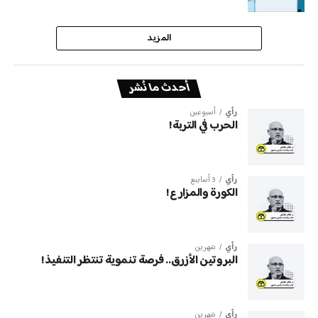
المزيد
أحدث ما نُشر
رأي
أسبوعين
الحرب في التربة!
رأي
3 أسابيع
الكورة والمزارع!
رأي
شهرين
البروتين الأزرق.. فرصة تنموية تنتظر التنفيذ!
رأي
شهرين