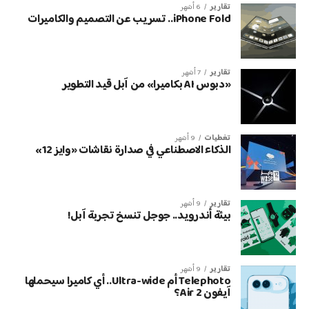
تقارير
6 أشهر
iPhone Fold.. تسريب عن التصميم والكاميرات
تقارير
7 أشهر
«دبوس AI بكاميرا» من آبل قيد التطوير
تغطيات
9 أشهر
الذكاء الاصطناعي في صدارة نقاشات «وايز 12»
تقارير
9 أشهر
بيئة أندرويد.. جوجل تنسخ تجربة آبل!
تقارير
9 أشهر
Telephoto أم Ultra-wide.. أي كاميرا سيحملها
آيفون Air 2؟