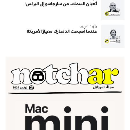
ثعبان السمك.. من سارجاسو إلى البرلس!
رأي
شهرين
عندما أصبحت الدنمارك معيارًا لأمريكا!