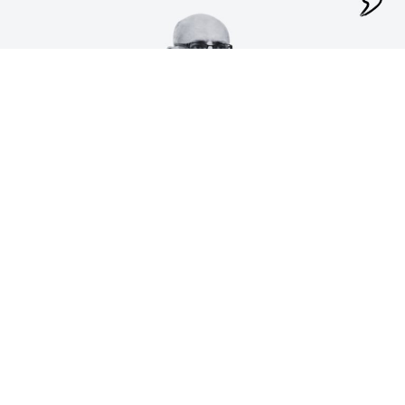
على مدار عقود، ارتبطت الرياضة ببناء الإنسان، والزراعة بإنتاج الغذاء،
لكن العالم بدأ يكتشف أن المستقبل يمكن أن يجمع بينهما في نموذج
واحد يصنع مجتمعًا أكثر صحة واستدامة.
فالملاعب لم تعد مجرد أماكن للمنافسة، والمزارع لم تعد مجرد حقول
للإنتاج، بل أصبحت فضاءات يمكن أن تقدم نمط حياة متكاملاً يجمع
بين النشاط البدني والغذاء الصحي والطبيعة.
إنها فلسفة جديدة يمكن تلخيصها في عبارة بسيطة: “ملاعب تطعم