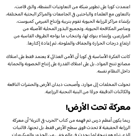
اعتمدت كوبا على تطوير شبكة من التعاونيات النشطة، والتي قامت،
بالتعاون مع العلماء والباحثين في الجامعات والمراكز البحثية المختلفة،
بإنشاء مراكز للزراعة الحيوية تقوم بتربية وإنتاج الفيرمي كمبوست،
وعناصر المكافحة الحيوية، وتجميع البذور المحلية الأصيلة من
المزارعين، وإنشاء بنوك لها، وانتخاب ما يواجه الظروف القاسية من
ارتفاع درجات الحرارة والجفاف والملوحة، ثم إعادة إكثارها.
كانت الفكرة الأساسية في كوبا أن الأمن الغذائي لا يعتمد فقط على امتلاك
مصانع تنتج المواد، بل على امتلاك القدرة على إنتاج الخصوبة والحماية
داخل النظام نفسه.
تحولت المخلفات إلى موارد، وأصبحت ديدان الأرض والحشرات النافعة
والكائنات الدقيقة جزءًا من البنية التحتية الزراعية.
معركة تحت الأرض!
ربما يكون أعظم درس تم فهمه من كتاب “الحرب في التربة” أن معركة
الزراعة الحقيقية لا تحدث فوق سطح الأرض فقط، بل تحتها، فالنبات
الذي نراه هو نتيجة لما يحدث في عالم خفي من الجذور والميكروبات