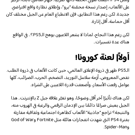
ومثل PS4، اتبعت سوني الخطة ذاتها تقريبًا: جهاز أساسي ثابت، تركيز
على الألعاب، إصدار نسخة محسّنة “برو”، وإطلاق نظارة واقع افتراضي
جديدة. لكن رغم هذا التطابق، فإن الانطباع العام عن الجيل مختلف كان
أقل حماسة، أقل إثارة.
لكن رغم هذا النجاح، لماذا لا يشعر اللاعبون بوهج الـPS5؟.. في الواقع
هناك عدة تفسيرات..
أولاً| لعنة كورونا!
الـPS5 ظهر في ذروة الإغلاق العالمي، حين كانت الألعاب في ذروة الطلب.
نقص المعروض، أزمة سلاسل التوريد، التضخم، الحرب، الضرائب، كلها
عوامل رفعت الأسعار، وأضعفت قدرة اللاعبين على الشراء.
لكن هناك تأثيرًا آخر أقل وضوحًا، وهو تغيّر علاقة جيل Z بالإنترنت.. هذا
الجيل يعيش صراعًا دائمًا بين الإدمان الرقمي والرغبة في الهروب منه،
والنتيجة؟ تراجع “جاذبية” الألعاب كظاهرة اجتماعية وثقافية مقارنة
بفترة PS4 التي شهدت انفجارات هائلة مثل Fortnite وGod of War
وSpider-Man.