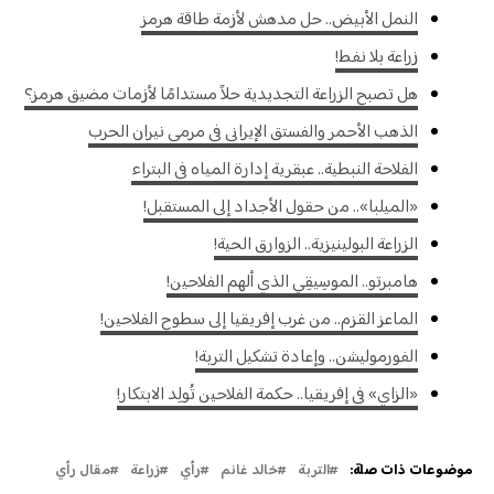
النمل الأبيض.. حل مدهش لأزمة طاقة هرمز
زراعة بلا نفط!
هل تصبح الزراعة التجديدية حلاً مستدامًا لأزمات مضيق هرمز؟
الذهب الأحمر والفستق الإيراني في مرمى نيران الحرب
الفلاحة النبطية.. عبقرية إدارة المياه في البتراء
«الميلبا».. من حقول الأجداد إلى المستقبل!
الزراعة البولينيزية.. الزوارق الحية!
هامبرتو.. الموسِيقِي الذي ألهم الفلاحين!
الماعز القزم.. من غرب إفريقيا إلى سطوح الفلاحين!
الفورموليشن.. وإعادة تشكيل التربة!
«الزاي» في إفريقيا.. حكمة الفلاحين تُولِد الابتكار!
موضوعات ذات صلة:
التربة
خالد غانم
رأي
زراعة
مقال رأي