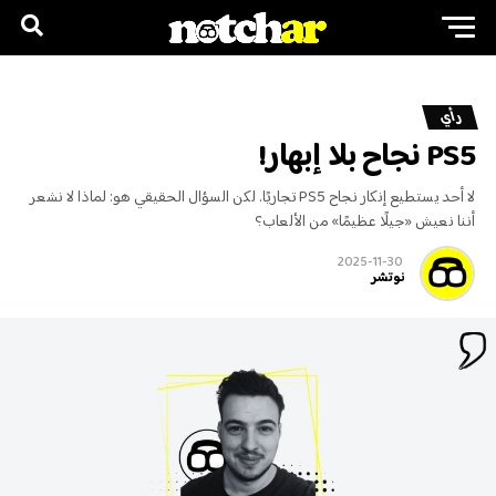
رأي
PS5 نجاح بلا إبهار!
لا أحد يستطيع إنكار نجاح PS5 تجاريًا. لكن السؤال الحقيقي هو: لماذا لا نشعر
أننا نعيش «جيلًا عظيمًا» من الألعاب؟
2025-11-30
نوتشر