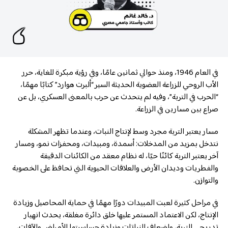
في العام 1946، ومنذ حوالي ثمانين عامًا، وفي رؤية مبكرة للغاية، حرر
الأب الروحي للزراعة العضوية الحديثة السير “ألبرت هوارد” كتابًا مهمًا،
“الحرب في التربة”، وفيه لم يتحدث عن حرب بالمعنى العسكري، بل عن
صراع بين مسارين في الزراعة.
مسار يعتبر التربة مجرد وسط لإنتاج النبات، وعندما تظهر المشكلة
نتدخل بمزيد من المدخلات: أسمدة، ومبيدات، ومحفزات نمو، ومسار
آخر يعتبر التربة كائنًا حيًا، له نظام معقد من الكائنات الدقيقة
والفطريات وديدان الأرض والعلاقات الحيوية التي تحافظ على الخصوبة
والتوازن.
في مراحل كثيرة لعبت المبيدات دورًا مهمًا في حماية المحاصيل وزيادة
الإنتاج، لكن الاعتماد المستمر عليها خلق دائرة مغلقة، يحدث انهيار
تدريجي للتربة، وإضعاف النباتات وزيادة حساسيتها للأمراض والآفات،