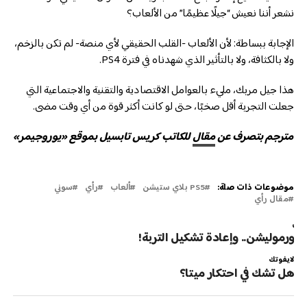
نشعر أننا نعيش “جيلًا عظيمًا” من الألعاب؟
الإجابة ببساطة: لأن الألعاب -القلب الحقيقي لأي منصة- لم تكن بالزخم،
ولا بالكثافة، ولا بالتأثير الذي شهدناه في فترة PS4.
هذا جيل مربك، مليء بالعوامل الاقتصادية والتقنية والاجتماعية التي
جعلت التجربة أقل صخبًا، حتى لو كانت أكثر قوة من أي وقت مضى.
مترجم بتصرف عن
مقال
للكاتب كريس تابسيل بموقع «يوروجيمر»
موضوعات ذات صلة:
PS5 بلاي ستيشن
ألعاب
رأي
سوني
مقال رأي
لتالي
لفورموليشن.. وإعادة تشكيل التربة!
لايفوتك
هل تشك في احتكار ميتا؟