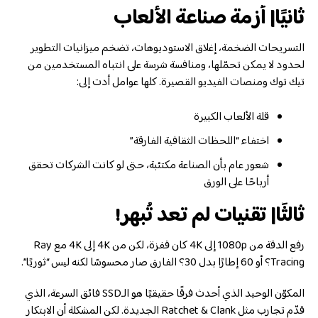
ثانيًا| أزمة صناعة الألعاب
التسريحات الضخمة، إغلاق الاستوديوهات، تضخم ميزانيات التطوير
لحدود لا يمكن تحمّلها، ومنافسة شرسة على انتباه المستخدمين من
تيك توك ومنصات الفيديو القصيرة. كلها عوامل أدت إلى:
قلة الألعاب الكبيرة
اختفاء “اللحظات الثقافية الفارقة”
شعور عام بأن الصناعة مكتئبة، حتى لو كانت الشركات تحقق
أرباحًا على الورق
ثالثًا| تقنيات لم تعد تُبهر!
رفع الدقة من 1080p إلى 4K كان قفزة، لكن من 4K إلى 4K مع Ray
Tracing؟ أو 60 إطارًا بدل 30؟ الفارق صار محسوسًا لكنه ليس “ثوريًا”.
المكوّن الوحيد الذي أحدث فرقًا حقيقيًا هو الـSSD فائق السرعة، الذي
قدّم تجارب مثل Ratchet & Clank الجديدة. لكن المشكلة أن الابتكار