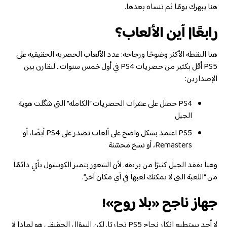
هنا يبهرك يومًا ثم تنساه بعدها.
رابعًا| أين الألعاب؟
هنا النقطة الأكثر وضوحًا ورجاحة: عدد الألعاب الحصرية الحقيقية على
PS5 أقل بكثير من حصريات PS4 في أول خمس سنوات.. لنقارن بين
الإصدارين:
PS4 حصل على عشرات الحصريات “الكاملة” التي شكّلت هوية
الجيل
PS5 اعتمد بشكل واضح على ألعاب تصدر على PS4 أيضًا، أو
Remasters، أو نسخ محسّنة
وهنا يفقد الجيل كثيرًا من بريقه. لأن الشعور بتميز الكونسول يأتي دائمًا
من “اللعبة التي لا يمكنك لعبها في أي مكان آخر”.
جهاز ناجح «بلا روح»!
لا أحد يستطيع إنكار نجاح PS5 تجاريًا. لكن السؤال الحقيقي هو لماذا لا