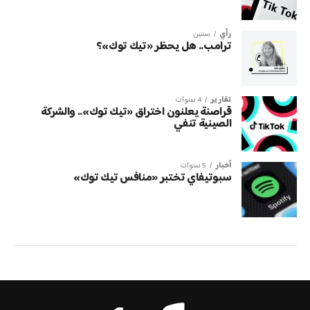
رأي
سنتين
ترامب.. هل يحظر «تيك توك»؟
تقارير
4 سنوات
قراصنة يعلنون اختراق «تيك توك».. والشركة
الصينية تنفي
أخبار
5 سنوات
سبوتيفاي تختبر «منافس تيك توك»