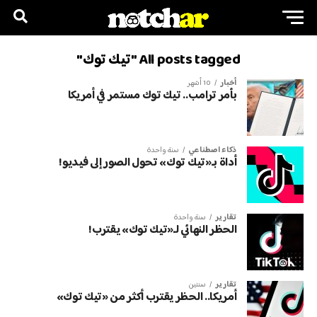
All posts tagged "تيك توك"
أخبار
10 أشهر
بأمر ترامب.. تيك توك مستمر في أمريكا
ذكاء اصطناعي
سنة واحدة
أداة بـ«تيك توك» تحول الصور إلى فيديو!
تقارير
سنة واحدة
الحظر النهائي لـ«تيك توك» يقترب!
تقارير
سنتين
أمريكا.. الحظر يقترب أكثر من «تيك توك»