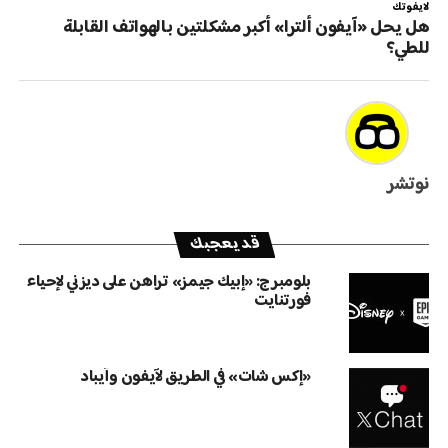
لايفوتك
هل يحل «آيفون ألترا» أكبر مشكلتين بالهواتف القابلة
للطي؟
نوتشر
قد يعجبك
بلومبرج: «إبيك جيمز» تراهن على ديزني لإحياء
فورتنايت
«إكس شات» في الطريق لآيفون وآيباد