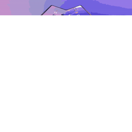
تتجه أبل إلى دخول سوق الهواتف القابلة للطي بهاتف جديد يُتوقع الكشف
عنه في سبتمبر المقبل، وسط تسريبات تشير إلى تسميته “آيفون ألترا”، مع
تركيز واضح على معالجة أبرز عيوب هذه الفئة.
بحسب تقرير للصحفي
مارك جورمان من بلومبرج
، فإن الجهاز سيقدم
تحسينات ملحوظة في جودة الشاشة ومتانة التصميم، وهما من أكثر
النقاط التي واجهت انتقادات في الهواتف القابلة للطي.
وأشار جورمان إلى أن مهندسي “أبل” يعتقدون أنهم تمكنوا من تجاوز
هذه التحديات التي استمرت لسنوات في هذه الفئة.