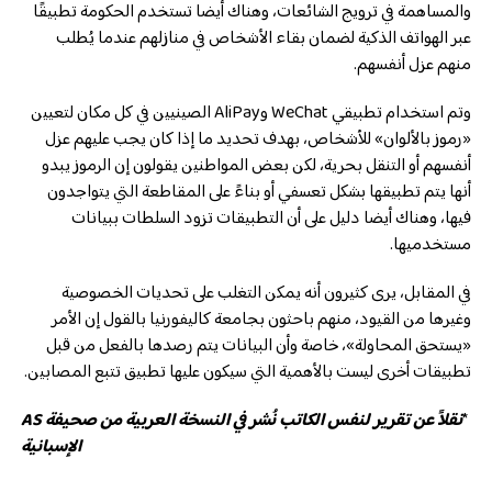
والمساهمة في ترويج الشائعات، وهناك أيضا تستخدم الحكومة تطبيقًا
عبر الهواتف الذكية لضمان بقاء الأشخاص في منازلهم عندما يُطلب
منهم عزل أنفسهم.
وتم استخدام تطبيقي WeChat وAliPay الصينيين في كل مكان لتعيين
«رموز بالألوان» للأشخاص، بهدف تحديد ما إذا كان يجب عليهم عزل
أنفسهم أو التنقل بحرية، لكن بعض المواطنين يقولون إن الرموز يبدو
أنها يتم تطبيقها بشكل تعسفي أو بناءً على المقاطعة التي يتواجدون
فيها، وهناك أيضا دليل على أن التطبيقات تزود السلطات ببيانات
مستخدميها.
في المقابل، يرى كثيرون أنه يمكن التغلب على تحديات الخصوصية
وغيرها من القيود، منهم باحثون بجامعة كاليفورنيا بالقول إن الأمر
«يستحق المحاولة»، خاصة وأن البيانات يتم رصدها بالفعل من قبل
تطبيقات أخرى ليست بالأهمية التي سيكون عليها تطبيق تتبع المصابين.
*
نقلاً عن تقرير لنفس الكاتب نُشر في النسخة العربية من صحيفة AS
الإسبانية