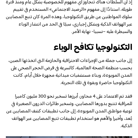
إذ أن السلطات هناك تتجاوز أي مفهوم للخصوصية بشكل عام ومنذ فترة
طويلة، استنادًا إلى مفهوم «الرصيد الاجتماعي» المستخدم في تقييم
سلوك المواطنين عن طريق التكنولوجيا، وهذه المرة كان تتبع المصابين
عبر الهواتف الذكية وبشكل إجباري، سببًا في الحد من انتشار الوباء
والسيطرة عليه –نسبيا- نهاية الأمر.
التكنولوجيا تكافح الوباء
إلى جانب جملة من الإجراءات الاحترافية والحازمة التي اتخذتها الصين،
بحسب منظمة الصحة العالمية، كالسرعة في فرض الحجر الصحي على
المدن الموبوءة، وبناء مستشفيات ميدانية مجهزة خلال أيام، كانت
التكنولوجيا حاضرة وبقوة في تلك التجربة.
فقد تم الاعتماد على 4 محاور، أبرزها تسخير نحو 300 مليون كاميرا
للمراقبة تتتبع بدورها المصابين، وتسخير طائرات الدرون الصغيرة في
توعية مواطني المدن الموبوءة، إلى جانب تطبيقات كشف المصابين عن
بُعد، وأخيرا والأهم هو استخدام تطبيقات تتبع المصابين عبر الهواتف
الذكية.