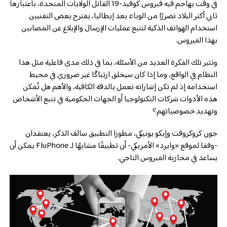
في وقت يهاجم فيه فيروس كوفيد-19 القاتل الولايات المتحدة، باعتبارها
ثاني أكثر البلاد تضررًا من الوباء بعد إيطاليا، يقترح بعض التقنيين
استخدام الهواتف الذكية لتتبع عمليات الإرسال والإبلاغ عن المصابين
بهذا الفيروس.
وتثير تلك الفكرة العديد من الأسئلة، بما في ذلك مدى فاعلية مثل هذا
النظام في الواقع، وما إذا كان سيخلق ارتباكًا غير ضروري في محيط
استخدامه إذ لم تكن إشاراته تعمل بالدقة الكافية، والأهم هل تُمكن
هذه الأدوات شركات التكنولوجيا أو الجهات الحكومية في تتبع الأشخاص
وتهديد خصوصياتهم؟
جون كروكروفت وإيكو يونيكي، مطورا التطبيق سالف الذكر، يعتقدان
-وفقا لموقع «وايرد» الأمريكي- أن تطبيقًا مشابهًا لـ FluPhone يمكن أن
يساعد في محاربة الفيروس التاجي.