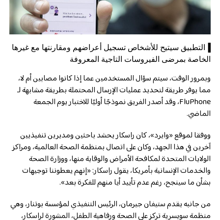
▐التطبيق سيتيح للأشخاص تسجيل أعراضهم ومقارنتها مع غيرها
الخاصة بمرضى الفيروسات التاجية المعروفة
وبمرور الوقت، سيتم سؤال المستخدمين عما إذا كانوا مصابين أم لا،
مما يوفر طريقة لتحديد عمليات الإرسال المحتملة بطريقة مشابهة لـ
FluPhone، وقد أصدر الفريق نموذجًا أوليًا للاختبار يوم الجمعة
الماضي.
ووفقا لموقع «وايرد»، كان راسكار يحشد باحثين ومديرين تنفيذيين
آخرين في هذا الجهد، وكان على اتصال بمنظمة الصحة العالمية، ومراكز
الولايات المتحدة لمكافحة الأمراض والوقاية منها، ووزارة الصحة
والخدمات الإنسانية بأمريكا، يقول راسكار: «إنهم يعطوننا توجيهات
بشأن ما سينجح، رغم عدم تأييد أيا منهم للفكرة بعد».
من جانبه يقدم ستيفان جيرمان، الرئيس التنفيذي لمؤسسة بوتنار، وهي
منظمة سويسرية تركز على الصحة ورفاهية الطفل، المشورة لراسكار،