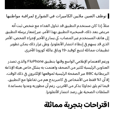
▐توظف الصين ملايين الكاميرات في الشوارع لمراقبة مواطنيها
مثلاً، إذا كان مستخدم التطبيق قد تناول الغداء مع شخص ثبت أنه
مريض بعد ذلك، فسيخبره التطبيق بهذا الأمر، عبر إشعار يرسله التطبيق
إلى هاتف المستخدم غير المصاب، كي يسارع الأخير لإجراء الفحص، الأمر
الذي قد يسهم في إبطاء انتشار الأنفلونزا، وعلى غرار ذلك يمكن تطوير
تطبيقات مماثلة لتتبع كوفيد-19 وباقي عائلة كورونا الأخرى.
ورغم الاهتمام الإعلامي الواسع وقتها بتطبيق FluPhone والذي تصدر
العناوين الرئيسية لكثير من الصحف واهتمت به بشكل خاص هيئة الإذاعة
البريطانية BBC عبر الصفحة الرئيسية لموقعها الإلكتروني في ذلك الوقت،
إلا أن 1% فقط من الأشخاص في كامبريدج هم من تفاعلوا مع التطبيق،
فيما لم يلق تجاوبًا يذكر من الآخرين، رغم أن مطوريه وعدوا بمساعدة
السلطات الصحية على رصد انتشار الأنفلونزا.
اقتراحات بتجربة مماثلة