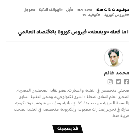
موضوعات ذات صلة:
REVIEW
أبل
الهواتف الذكية
جوجل
فيروس كورونا
كوفيد-19
لتالي
ذا ما فعله «ويفعله» فيروس كورونا بالاقتصاد العالمي
محمد غانم
صحفي متخصص في التقنية والسيارات، عضو نقابة الصحفيين المصرية،
المحرر العام السابق لمجلة «الشرق تكنولوجي»، ومحرر التقنية السابق
بالنسخة العربية من صحيفة AS الإسبانية، ومؤسس «نوتشر دوت كوم»،
شارك في تحرير إصدارات مطبوعة وإلكترونية متخصصة في التقنية بصحف
عربية عدة.
قد يعجبك