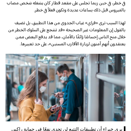
في خطر، في حين ربما تجلس على مقعد قطار كان يشغله شخص مصاب
بالفيروس قبل ذلك بساعات عديدة وتكون فعلاً في خطر.
لهذا السبب ترى «فراي» غياب الجدوى من هذا التطبيق، بل تضيف
بالقول إن المعلومات غير الصحيحة «قد تشجع على السلوك الخطر من
خلال منح الناس إحساسًا زائفًا بالأمان، مما قد يدفع البعض ممن
يعتقدون أنهم آمنون لزيارة الأقارب المسنين»، على حد تعبيرها.
▐يرى خبراء أن تطبيقات التتبع لن تجدي نفعًا في حماية راكبي