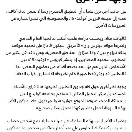
على جانب آخر، يرى علماء أن التطبيق المقترح ربما لا يعمل بدقة كافية،
نسبة إلى طبيعة فيروس كوفيد-19، والخصوصية التي تميز انتشاره عن
الفيروسات الأخرى.
فالهاتف مثلا، وبحسب دراسة علمية أُعلنت نتائجها العام الماضي،
ونشرها موقع «بلوس وان» الأمريكي، سيكون قادرًا على تحديد موقعه
بدقة تتراوح بين 7 و13 مترًا في المناطق الحضرية، وهي دقة أقل بكثير من
المطلوب لتحديد المصابين، إذ ينتشر فيروس «كوفيد-19» بين
الأشخاص الذين هم على بعد بضعة أقدام من بعضهم البعض، لذا
فالتطبيق قد يوفر فقط صورة خام لخريطة الانتشار في غياب الدقة.
وجهة نظر أخرى حول قلة جدوى التطبيق تطرحها هانا فراي، الأستاذ
المساعد في مركز التحليل المكاني المتقدم بجامعة كوليدج لندن
بالمملكة المتحدة، وفقا لموقع «وايرد»، والتي تقول: «قد لا يكون الأمر
بهذه السهولة لجعل تطبيق كهذا يعمل بشكل صحيح».
وتضيف: الأمر ليس بهذه البساطة، هل عبرت مسارات مع شخص مصاب
بالفيروس؟، يمكنك الجلوس على بعد أمتار قليلة من شخص ما ولا تكون