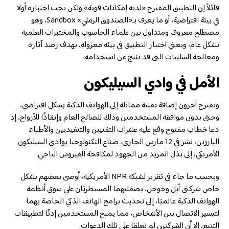
قائلاً إن التطبيق المقترح «لديه إمكانات قوية» ولكن يجب اختباره أولا
في بيئة افتراضية، أو ما يعرف بـ«الصندوق الرملي» Sandbox، وهو
مصطلح معروف ومتداول بين علماء الحاسوب والمختبرات العلمية
بشكل عام، ويعني اختبار التطبيق في بيئة معزولة، بهدف رصد آثاره
ومعالجة السلبيات التي قد تنتج عن استخدامه.
الأمل في وادي السيليكون
ويقترح آخرون إضافة تقنية مماثلة إلى الهواتف الذكية بشكل افتراضي،
وحتى بدون موافقة المستخدمين وذلك للصالح العام وإنقاذًا للأرواح، إذ
دعا خطاب مفتوح وقع عليه عشرات التقنيين والتنفيذيين والأطباء
البارزين، نشر في 12 مارس الجاري، صناع التكنولوجيا بوادي السيليكون
الأمريكي، إلى بذل المزيد من الجهود لمكافحة الفيروس التاجي.
وبحسب ما جاء في تقرير لشبكة NPR الأمريكية، أوصى بعضهم بشكل
خاص شركتي أبل وجوجل، بصفتيهما المسيطرتان على سوق أنظمة
الهواتف الذكية عالميًا، إلى تحديث برامج الهاتف الذكي الخاصة بهما
لتيسير الاتصال بين الأشخاص، مما يمنح المستخدمين إذنًا لتطبيقات
التتبع، إلا أن الشركتين لم تعلقا على تلك الدعوات.