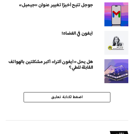
جوجل تتيح أخيرًا تغيير عنوان «جيميل»
آيفون في الفضاء!
هل يحل «آيفون ألترا» أكبر مشكلتين بالهواتف
القابلة للطي؟
اضغط لكتابة تعليق