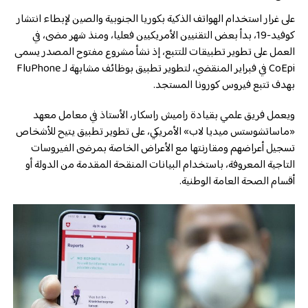
على غرار استخدام الهواتف الذكية بكوريا الجنوبية والصين لإبطاء انتشار
كوفيد-19، بدأ بعض التقنيين الأمريكيين فعليا، ومنذ شهر مضى، في
العمل على تطوير تطبيقات للتتبع، إذ نشأ مشروع مفتوح المصدر يسمى
CoEpi في فبراير المنقضي، لتطوير تطبيق بوظائف مشابهة لـ FluPhone
بهدف تتبع فيروس كورونا المستجد.
ويعمل فريق علمي بقيادة راميش راسكار، الأستاذ في معامل معهد
«ماساتشوستس ميديا لاب» الأمريكي، على تطوير تطبيق يتيح للأشخاص
تسجيل أعراضهم ومقارنتها مع الأعراض الخاصة بمرضى الفيروسات
التاجية المعروفة، باستخدام البيانات المنقحة المقدمة من الدولة أو
أقسام الصحة العامة الوطنية.