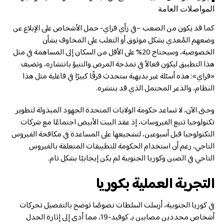
المواصلات العامة
كما قد يكون من الصعب –في رأي فراي- حمل الأشخاص على الإبلاغ عن
وضعهم المُعدي بشكل موثوق أو التغلب على المخاوف بشأن
الخصوصية، وسيحتاج 20% على الأقل من السكان إلى المساهمة في مثل
هذا التطبيق ليكون فعالاً في نمذجة المرض والتنبؤ بانتشاره، وتضيف
«فراي»: هذه أسئلة غير بديهية ستحدث فرقًا كبيرًا في فاعلية مثل هذا
النظام، والذعر المحتمل الذي قد ينتشره.
وحتى الآن، لا تساعد حكومة الولايات المتحدة الجهود المبذولة لتطوير
تكنولوجيا تتبع الفيروسات، إذ عقد البيت الأبيض اجتماعًا مع شركات
التكنولوجيا قبل أسبوعين، لتشجيعها على المساعدة في مكافحة الفيروس
التاجي، رغم أن استخدام الحكومة للتطبيقات المتعلقة بالفيروس
التاجي في الصين وكوريا الجنوبية لم يكن إيجابيًا بشكل تام.
التجربة العملية بكوريا
في كوريا الجنوبية، أرسلت السلطات نصوصًا توضح بالتفصيل تحركات
أشخاص محددين مصابين بـ كوفيد-19، مما أدى إلى إثارة الجدل