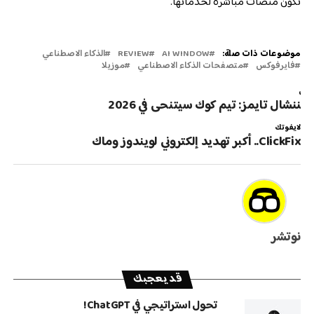
تكون منصّات مباشرة لخدماتها.
موضوعات ذات صلة:
AI WINDOW
REVIEW
الذكاء الاصطناعي
فايرفوكس
متصفحات الذكاء الاصطناعي
موزيلا
لتالي
ايننشال تايمز: تيم كوك سيتنحى في 2026
لايفوتك
ClickFix.. أكبر تهديد إلكتروني لويندوز وماك
نوتشر
قد يعجبك
تحول استراتيجي في ChatGPT!