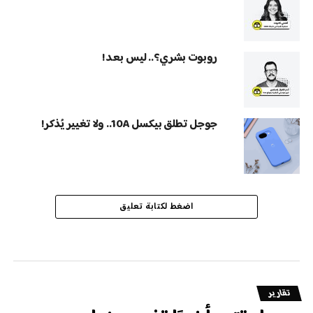
روبوت بشري؟.. ليس بعد!
جوجل تطلق بيكسل 10A.. ولا تغيير يُذكر!
اضغط لكتابة تعليق
تقارير