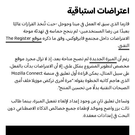
اعتراضات استباقية
فارما الذي سبق له العمل في ميتا وجوجل -حيث تُتخذ القرارات غالبًا
بعيدًا عن رضا المستخدمين- لم ينجح حماسه في تهدئة موجة
الاعتراضات داخل مجتمع فايرفوكس، وفق ما ذكره
موقع The Register
التقني
.
رغم أن
الميزة الجديدة
لم تصبح متاحة بعد، إذ لا تزال مجرد موقع
مخصص لتطوير المشروع بشكل علني، إلا أن الاعتراضات بدأت بالفعل،
على سبيل المثال، يمكن قراءة أول تعليق في منصة Mozilla Connect
الذي هاجم كاتبه الخطوة بقوله: “مرة أخرى تركض موزيلا خلف أغبى
الصيحات التقنية بدلًا من تحسين المنتج”.
وتساءل تعليق ثانٍ عن وجود إعداد لإلغاء تفعيل الميزة، بينما طالب
ثالث بزر واضح وموحّد لإطفاء جميع خصائص الذكاء الاصطناعي دون
البحث في إعدادات معقدة.