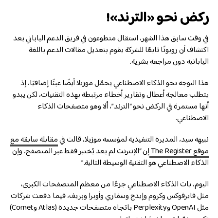
ركض نحو «الترند»!
في وقت سابق هذا الشهر، استقال متطوعون في فريق الدعم الياباني بعد
اكتشاف أن روبوتًا تابعًا للشركة يقوم بتعديل مقالات الدعم باللغة
اليابانية دون مراجعة بشرية.
هذا التوجه نحو الذكاء الاصطناعي يحمّل موزيلا أيضًا عبئًا إضافيًا، إذ
يتطلب معالجة أعطال وتقارير أخطاء مرتبطة بهذه التقنيات، لكن يبدو
أنها مستمرة في الركض نحو “الترند”، ألا وهو متصفحات الذكاء
الاصطناعي.
نبيهة سيد، المديرة التنفيذية لمؤسسة موزيلا، قالت في
مقابلة سابقة مع
موقع The Register
إن “الإنترنت لم يعد يُختبر فقط عبر المتصفح، وإن
الذكاء الاصطناعي هو التقنية الوسيطة التالية.”
اليوم، بات الذكاء الاصطناعي جزءًا من معظم المتصفحات الكبرى،
مثل فايرفوكس وكروم وإيدج وسفاري وأوبرا وبريف، فيما دفعت شركات
مثل OpenAI وPerplexity باتجاه متصفحات جديدة (Atlas وComet)