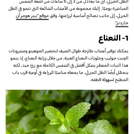
الظل الجزئي، أي ما يعادل من 3 إلى 6 ساعات من أشعة الشمس
المباشرة يوميًا.. إليك مجموعة من الأعشاب الشائعة التي تنمو في الظل
الجزئي، إلى جانب نصائح أساسية لزراعتها، وفق
موقع “بيتر هومز أن
جاردنز”
.
1- النعناع
يمكنك توفير أعشاب طازجة طوال الصيف لتحضير الموهيتو ومشروبات
المِنت جوليب وحلويات النعناع الغنية، من خلال زراعة النعناع، إذ ينمو
هذا النبات المعمّر بشكل أفضل في الشمس الكاملة مع ريّ جيد، لكنه
يتحمّل أيضًا الظل الجزئي، ما يجعله مناسبًا للزراعة في أوعية قرب باب
المطبخ لسهولة قطفه.