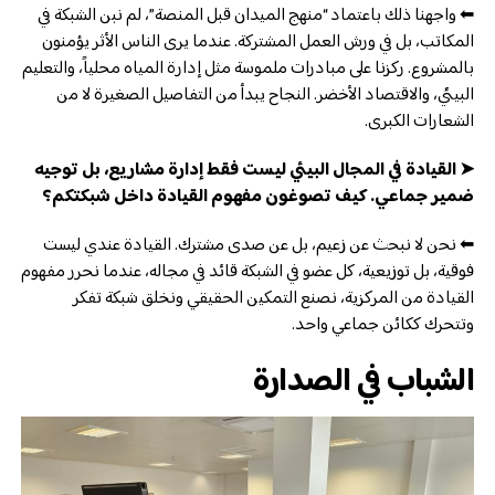
⬅ واجهنا ذلك باعتماد “منهج الميدان قبل المنصة”، لم نبن الشبكة في
المكاتب، بل في ورش العمل المشتركة. عندما يرى الناس الأثر يؤمنون
بالمشروع. ركزنا على مبادرات ملموسة مثل إدارة المياه محلياً، والتعليم
البيئي، والاقتصاد الأخضر. النجاح يبدأ من التفاصيل الصغيرة لا من
الشعارات الكبرى.
➤ القيادة في المجال البيئي ليست فقط إدارة مشاريع، بل توجيه
ضمير جماعي. كيف تصوغون مفهوم القيادة داخل شبكتكم؟
⬅ نحن لا نبحث عن زعيم، بل عن صدى مشترك. القيادة عندي ليست
فوقية، بل توزيعية، كل عضو في الشبكة قائد في مجاله، عندما نحرر مفهوم
القيادة من المركزية، نصنع التمكين الحقيقي ونخلق شبكة تفكر
وتتحرك ككائن جماعي واحد.
الشباب في الصدارة