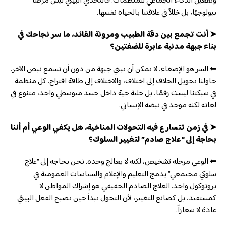
وتفعيل الذكاء الجماعي للمنظمات. فالتحدي البيئي ليس مرضًا
بيولوجيًا، بل خللاً في علاقتنا بالحياة نفسها.
➤ أنت تجمع بين دقة الطبيب ومرونة القائد، ما سر نجاحك في
بناء جبهة مدنية عابرة للضفتين؟
⬅ السر هو الإصغاء. لا يمكن أن تبني جبهة من دون أن تسمع نبض الآخر.
حاولنا تحويل الخلاف إلى اختلاف، والاختلاف إلى طاقة اقتراح. كل منظمة
في شبكتنا ليست رقمًا، بل خلية حية داخل جسد متوسطي واحد، متنوع في
لغاته لكنه موحد في نبضه الإنساني.
➤ في زمن تتسارع فيه التحولات المناخية، هل يكفي الوعي أم أننا
بحاجة إلى “علاج صادم” لتغيير السلوك؟
⬅ الوعي مرحلة تشخيص، لكنه لا يعالج وحده. نحن بحاجة إلى “علاج
سلوكي مجتمعي” يدمج التعليم والإعلام والسياسات العمومية في
بروتوكول واحد. العلاج الصادم الحقيقي هو إشراك المواطن لا
كمستفيد، بل كصانع للتغيير، لأن التحول يبدأ حين يصبح الفعل البيئي
عادة لا شعاراً.