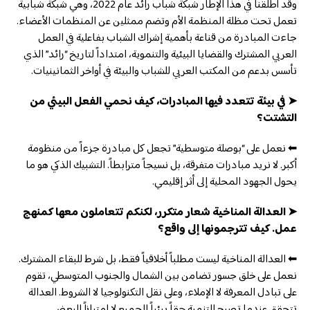
وقد أطلقنا في هذا الإطار شبكة شباب رائد عام 2022، وهي شبكة شبابية
تعمل تحت مظلة المنظمة الأم وتضم ممثلين عن المنظمات الأعضاء.
جاءت المبادرة من قناعة بأهمية إشراك الشباب بفاعلية في العمل
العربي المشترك والقضايا البيئية والتنموية، امتداداً لتاريخ “رائد” الذي
تأسس بدعم من المكتب العربي للشباب والبيئة في أواخر الثمانينيات.
➤ في بيئة تتعدد فيها المبادرات، كيف نحمي الفعل البيئي من
التشتت؟
⬅ نعمل على “بوصلة متوسطية” تجعل كل مبادرة جزءاً من منظومة
أكبر. لا نريد مبادرات متفرقة، بل نسيجاً مترابطاً. التشبيك الذكي هو ما
يحول الجهود المحلية إلى أثر إقليمي.
➤ العدالة المناخية شعار متكرر، لكنكم تتعاملون معها كمنهج
عمل. كيف تترجمونها إلى واقع؟
⬅ العدالة المناخية ليست مطلباً أخلاقياً فقط، بل شرط للبقاء المشترك.
نعمل على خلق جسور تضامن بين الشمال والجنوب المتوسطي، تقوم
على تبادل المعرفة لا الإملاء، وعلى نقل التكنولوجيا لا الشروط. العدالة
تتحقق عندما تصبح التنمية حقاً بيئياً للجميع لا امتيازاً للبعض.