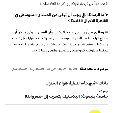
اقتصادياً، بل فرصة للابتكار والكرامة الاقتصادية.
➤ ما الرسالة التي يجب أن تبقى من المنتدى المتوسطي في
القاهرة للأجيال القادمة؟
⬅ رسالتي هي أن الوعي وحده لا يكفي، وأن الفعل الفردي يمكن أن
يصنع أثراً جماعياً. البحر المتوسط ليس مجرد خط جغرافي، بل ذاكرة
ومسؤولية مشتركة. لن ننقذ البيئة بالنيات، بل بالشراكة، وبإعادة صياغة
علاقتنا بالكوكب كمواطنين عالميين واعين ومبادرين.
موضوعات ذات صلة:
البيئة
بيئة
زراعة
شبكة رائد
عماد عدلي
لتالي
اتات «مُبهجة» لتنقية هواء المنزل
لايفوتك
جامعة بليموث: البلاستيك يتسرب إلى خضرواتنا!