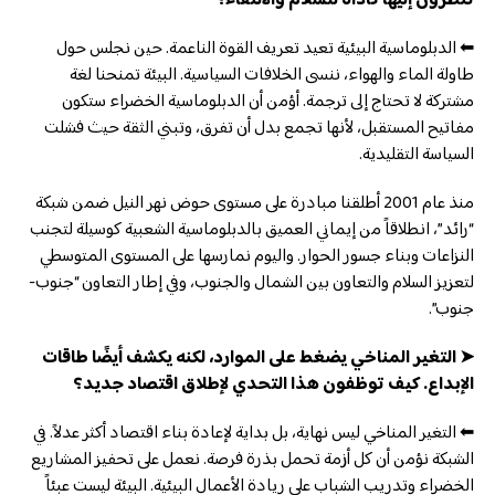
تنظرون إليها كأداة للسلام والالتقاء؟
⬅ الدبلوماسية البيئية تعيد تعريف القوة الناعمة. حين نجلس حول
طاولة الماء والهواء، ننسى الخلافات السياسية. البيئة تمنحنا لغة
مشتركة لا تحتاج إلى ترجمة. أؤمن أن الدبلوماسية الخضراء ستكون
مفاتيح المستقبل، لأنها تجمع بدل أن تفرق، وتبني الثقة حيث فشلت
السياسة التقليدية.
منذ عام 2001 أطلقنا مبادرة على مستوى حوض نهر النيل ضمن شبكة
“رائد”، انطلاقاً من إيماني العميق بالدبلوماسية الشعبية كوسيلة لتجنب
النزاعات وبناء جسور الحوار. واليوم نمارسها على المستوى المتوسطي
لتعزيز السلام والتعاون بين الشمال والجنوب، وفي إطار التعاون “جنوب-
جنوب”.
➤ التغير المناخي يضغط على الموارد، لكنه يكشف أيضًا طاقات
الإبداع. كيف توظفون هذا التحدي لإطلاق اقتصاد جديد؟
⬅ التغير المناخي ليس نهاية، بل بداية لإعادة بناء اقتصاد أكثر عدلاً. في
الشبكة نؤمن أن كل أزمة تحمل بذرة فرصة. نعمل على تحفيز المشاريع
الخضراء وتدريب الشباب على ريادة الأعمال البيئية. البيئة ليست عبئاً