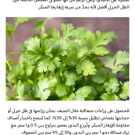
مميزة على الأطباق، وعلى الرغم من أنها تنمو في الشمس الكاملة، فإن
الظل الجزئي أفضل لأنه يحدّ من سرعة إزهارها المبكر.
للحصول على زراعات متعاقبة خلال الصيف، يمكن زراعتها في ظل جزئي أو
حمايتها بقماش تظليل بنسبة 30% إلى 50%، كما يُنصح باختيار أصناف
مقاومة للإزهار المبكر، وتُزرع البذور بعمق يتراوح بين 0.5 و1 سم، مع
ترك مسافة نحو 1 سم بين البذور، و30 إلى 45 سم بين الصفوف.