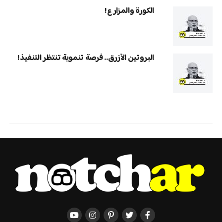
الكورة والمزارع!
البروتين الأزرق.. فرصة تنموية تنتظر التنفيذ!
بيئة وزراعة
تغير المناخ.. هل بدأت الأولمبياد
الشتوية تفقد شتاءها؟
من مكان إقامة الألعاب إلى كمية الثلوج الصناعية المطلوبة، تغيّر المناخ يعيد
تشكيل مستقبل الرياضات الشتوية