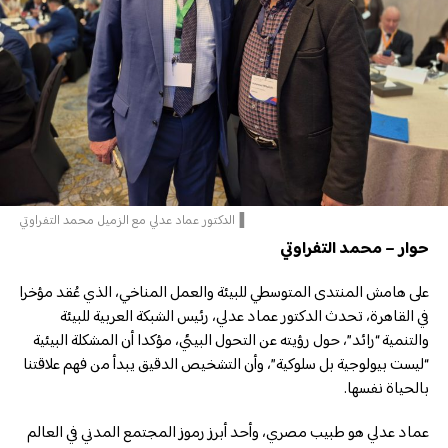
▐الدكتور عماد عدلي مع الزميل محمد التفراوتي
حوار – محمد التفراوتي
على هامش المنتدى المتوسطي للبيئة والعمل المناخي، الذي عُقد مؤخرا
في القاهرة، تحدث الدكتور عماد عدلي، رئيس الشبكة العربية للبيئة
والتنمية “رائد”، حول رؤيته عن التحول البيئي، مؤكدا أن المشكلة البيئية
“ليست بيولوجية بل سلوكية”، وأن التشخيص الدقيق يبدأ من فهم علاقتنا
بالحياة نفسها.
عماد عدلي هو طبيب مصري، وأحد أبرز رموز المجتمع المدني في العالم