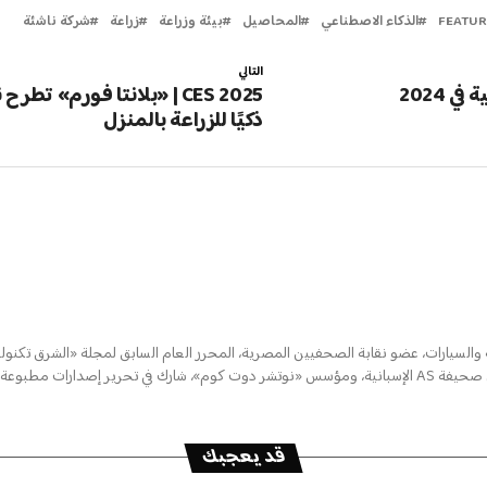
FEATU
الذكاء الاصطناعي
المحاصيل
بيئة وزراعة
زراعة
شركة ناشئة
التالي
CES 2025 | «بلانتا فورم» تطرح 
ذكيًا للزراعة بالمنزل
سيارات، عضو نقابة الصحفيين المصرية، المحرر العام السابق لمجلة «الشرق تكنولو
السابق بالنسخة العربية من صحيفة AS الإسبانية، ومؤسس «نوتشر دوت كوم»، شارك في تحرير إصدارا
قد يعجبك