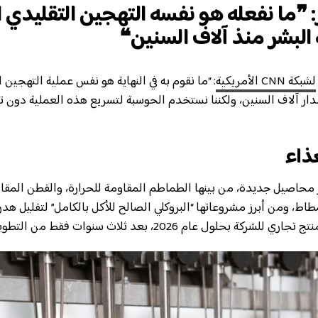
: ❞ما نفعله هو نفسه التهجين التقليدي 
البشر منذ آلاف السنين❝
لشبكة CNN الأمريكية
: “ما نقوم به في النهاية هو نفس عملية التهجين ا
ار آلاف السنين، ولكننا نستخدم الحوسبة لتسريع هذه العملية دون ت
ذاء
ر محاصيل جديدة، من بينها الطماطم المقاومة للحرارة، والقطن المقاو
اط، ومن أبرز مشروعاتها “البروكلي الصالح للأكل بالكامل” لتقليل هد
ة بحلول عام 2026، بعد ثلاث سنوات فقط من التطوير.