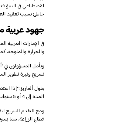
الاصطناعي في التنبؤ ق
خاطئ بسبب تعقيد العوا
جهود عربية مث
في الإمارات العربية ا
والحرارة والملوحة، كما
ويأمل المسؤولون في “أف
تسريع وتيرة تطوير الم
المدة إلى 4 أو 5 سنوات، فسنكون أقرب إلى مواكبة التغيرات البيئية التي يواجهها المزارعون على أرض الواقع”.
ومع التقدم السريع لتق
قطاع الزراعة، مما يمنح 