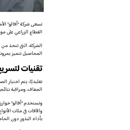
تسعى شركة “أفالو” الأ
القطاع الزراعي على موا
الشركة، التي تتخذ من و
المحاصيل تتميز بمرونة 
تقنيات لتسريع 
تقليديًا، يتم اختيار ا
الجفاف، ومراقبة نتائجه
وتستخدم “أفالو” خوار
والآفات في مئات الأنواع
بأداء البذور دون الحاجة 