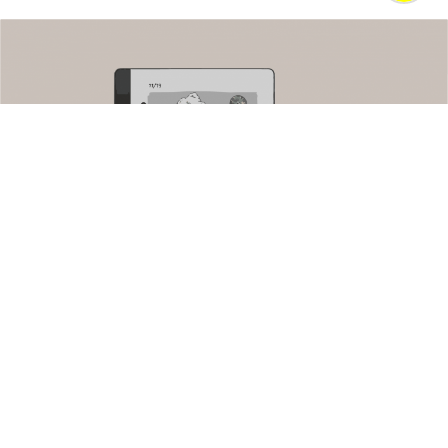
كشفت أمازون عن دفعة كبيرة من أجهزتها الجديدة، تضمنت أول
Kindle Scribe بشاشة ملونة تدعم القلم، إضافة إلى أجهزة أمنية ومنزلية
من علامتي Ring وBlink، فضلًا عن جهاز Fire TV Stick بدقة 4K بسعر
40 دولارًا، وتحديثات لخط إنتاج التلفزيونات الذكية.