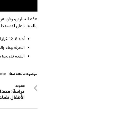
هذه التمارين، وفق هرب
والحفاظ على الاستقلالية
أداء 8–12 تكرار لكل تمرين (2 إلى 3 مجموعات) مرتين إلى ثلاث مرات أسبوعيا.
التحرك ببطء والت
التقدم تدريجيا ب
موضوعات ذات صلة:
NDS
لايفوتك
دراسة: معدلا
الأطفال تضا