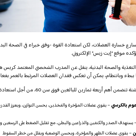
تسارع خسارة العضلات، لكن استعادة القوة -وفق خبراء في الصحة البد
ؤكده موقع “إيت زيس” الإلكتروني.
تغذية والصحة البدنية، ينقل عن المدرب الشخصي المعتمد كريس هرب
 ببطء وبانتظام، يمكن أن تعكس فقدان العضلات المرتبط بالعمر بفعالي
 أهم أربعة تمارين للبالغين فوق سن 60، من أجل استعادة العضلات وهي:
عوم بالكرسي
– يقوي عضلات المؤخرة والفخذين، يحسن التوازن، ويعزز القدر
 يستهدف الصدر والكتفين والذراعين والبطن، مع تقليل الضغط على الرسغين وا
ن
– يقوي عضلات الظهر والمؤخرة، ويحسن الوضعية ويقلل من خطر السقوط.