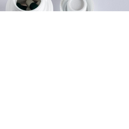
 دواءً جديدًا يمكن أن يخفض بشكل كبير مستويات الكوليسترول الم