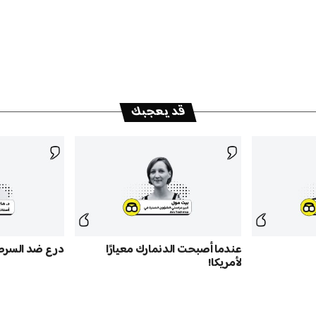
قد يعجبك
عندما أصبحت الدنمارك معيارًا
درع ضد السرط
لأمريكا!