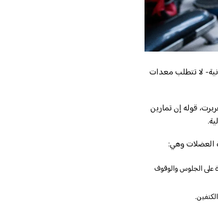
نية- لا تتطلب معدات
رت، قوله إن تمارين
ة.
ة على الجلوس والوقوف
لكتفين.