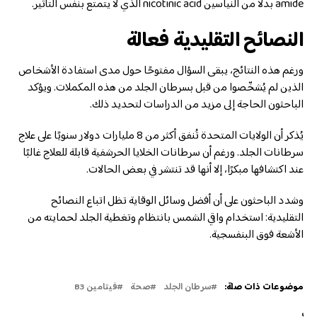
amide بدلًا من النياسين nicotinic acid الذي لا يتمتع بنفس التأثير.
النصائح التقليدية فعالة
ورغم هذه النتائج، يبقى السؤال مفتوحًا حول مدى استفادة الأشخاص
الذين لم يُشخّصوا من قبل بسرطان الجلد من هذه المكملات. ويؤكد
الباحثون الحاجة إلى مزيد من الدراسات لتحديد ذلك.
يُذكر أن الولايات المتحدة تُنفق أكثر من 8 مليارات دولار سنويًا على علاج
سرطانات الجلد. ورغم أن سرطانات الخلايا الحرشفية قابلة للعلاج غالبًا
عند اكتشافها مبكرًا، إلا أنها قد تنتشر في بعض الحالات.
وشدد الباحثون على أن أفضل وسائل الوقاية تظل اتباع النصائح
التقليدية: استخدام واقي الشمس بانتظام وتغطية الجلد لحمايته من
الأشعة فوق البنفسجية.
موضوعات ذات صلة:
سرطان الجلد
صحة
فيتامين B3
لتالي