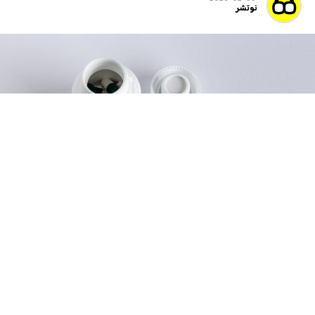
نوتشر
أظهرت دراسة حديثة أن دواءً جديدًا يمكن أن يخفض بشكل كبير
مستويات الكوليسترول المسبب لتصلب الشرايين لدى الأشخاص الذين
يظلون معرضين لخطر النوبات القلبية رغم تناولهم الستاتينات، وفق ما