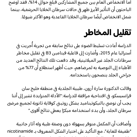
أما الانخفاض العام بين جميع المشاركين فبلغ حوالي 14%، فقد أوضح
الباحثون أن التأثير الأبرز ظهر في حالات سرطان الخلايا الحرشفية، بينما
شمل الانخفاض أيضًا سرطان الخلايا القاعدية وهو الأكثر شيوعًا.
تقليل المخاطر
الدراسة أعادت تسليط الضوء على نتائج سابقة من تجربة أُجريت في
أستراليا عام 2015، وأشارت إلى فاعلية فيتامين B3 في تقليل مخاطر
سرطانات الجلد غير الميلانينية، وقد دفعت تلك النتائج العديد من
الأطباء إلى التوصية به لمرضاهم، حيث أظهر استطلاع أن 77% من
جراحي الجلد ينصحون باستخدامه.
وقالت الدكتورة سارة آرون، طبيبة الجلدية في منطقة خليج سان
فرانسيسكو، في افتتاحية مرافقة للدراسة: “الأدلة المتزايدة تشير إلى أننا
يجب أن نوصي بالنيكوتيناميد بشكل روتيني كوقاية ثانوية لجميع مرضى
سرطان الجلد، وأن بدء استخدامه مبكرًا يعطي نتائج أقوى.”
وأضافت أن المكمل متوفر بسهولة دون وصفة طبية وله آثار جانبية
“طفيفة للغاية”، مع التأكيد على اختيار الشكل المعروف بـ nicotinamide